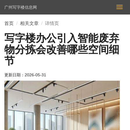
广州写字楼信息网
切
换
导
首页
相关文章
详情页
航
写字楼办公引入智能废弃
物分拣会改善哪些空间细
节
更新日期：
2026-05-31