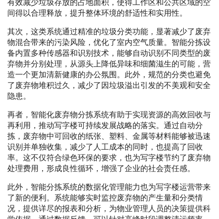
有效减少垃圾存放的占地面积，使得工作区和公共区域的空
间得以合理释放，提升整体环境的舒适性和实用性。
其次，这类系统通过精准的垃圾分类功能，显著减少了废弃
物混合带来的污染风险，优化了室内空气质量。智能分拣设
备内置多种传感器和识别技术，能够自动识别不同类型的废
弃物并分别处理，从源头上降低异味和细菌滋生的可能，营
造一个更加清新健康的办公氛围。此外，规范的分类也避免
了废弃物堆积过久，减少了因垃圾溢出引发的不美观和安全
隐患。
再者，智能化废弃物分拣系统有助于实现资源的高效回收与
再利用，推动写字楼可持续发展战略的落实。通过自动分
拣，废弃物中可回收的纸张、塑料、金属等材料能够被迅速
识别并单独收集，减少了人工成本的同时，也提高了回收
率。这不仅符合绿色环保的要求，也为写字楼节约了废弃物
处理费用，形成良性循环，增强了企业的社会责任感。
此外，智能分拣系统的数据化管理能力也为写字楼运营带来
了新的便利。系统能够实时监控废弃物的产生量和分类情
况，提供详尽的报表和分析，为物业管理人员的决策提供科