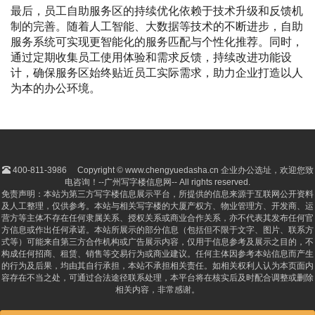
最后，员工自助服务区的持续优化依赖于技术升级和反馈机
制的完善。随着人工智能、大数据等技术的不断进步，自助
服务系统可实现更智能化的服务匹配与个性化推荐。同时，
通过定期收集员工使用体验和需求反馈，持续改进功能设
计，确保服务区始终贴近员工实际需求，助力企业打造以人
为本的办公环境。
400-811-3986
Copyright © www.chengyuedasha.cn 企业办公选址，欢迎您致
电咨询！--广州写字楼信息网-- All rights reserved.
免责声明：本站为第三方写字楼信息展示平台，所提供的信息来源于互联网公开资料
及人工整理，仅供参考。本站与相关写字楼的大厦产权方、物业管理方、开发商、运
营方等主体不存在任何隶属关系、授权关系或商业合作关系，亦不代表其发布任何官
方信息或作出任何承诺。本站所展示的部分信息（包括但不限于文字、图片、联系方
式等）可能来自第三方合作机构或广告展示内容，仅用于信息参考及展示之目的，不
构成任何招商、租赁、销售等交易行为或商业建议。任何主体因参考本站信息而产生
的行为及后果，均由其自行承担，本站不承担相关责任。如相关权利人认为本页面内
容存在不当之处，可通过合法途径联系处理，本平台将在核实后及时配合调整或删除
相关内容，非常感谢。